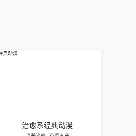
治愈系经典动漫
温馨治愈 · 百看不厌