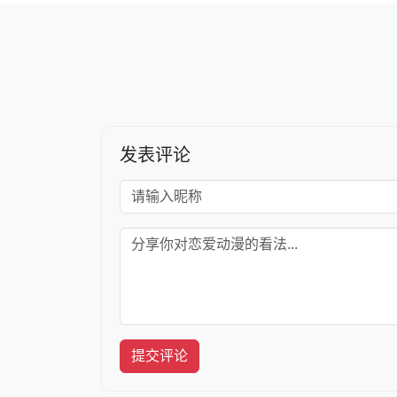
发表评论
提交评论