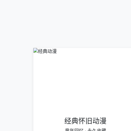
经典怀旧动漫
童年回忆 · 永久收藏