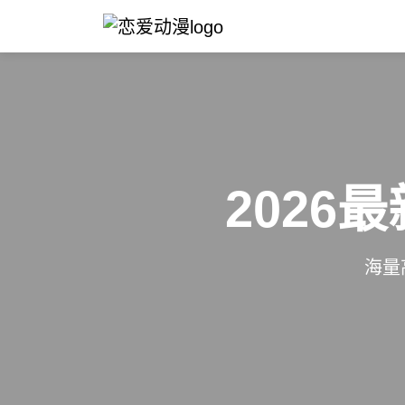
2026
海量