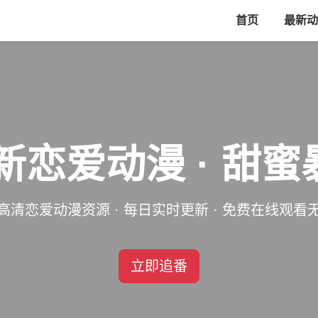
首页
最新动
最新恋爱动漫 · 甜
高清恋爱动漫资源 · 每日实时更新 · 免费在线观看
立即追番