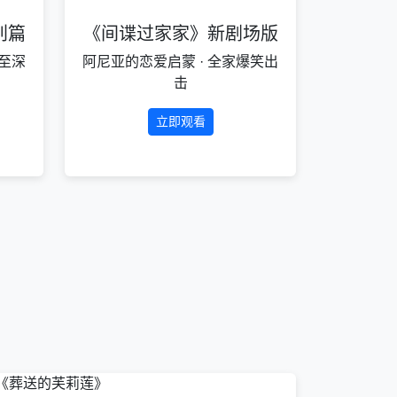
别篇
《间谍过家家》新剧场版
人至深
阿尼亚的恋爱启蒙 · 全家爆笑出
击
立即观看